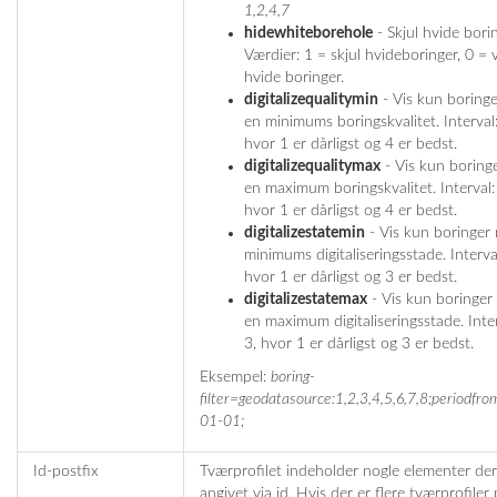
1,2,4,7
hidewhiteborehole
- Skjul hvide borin
Værdier: 1 = skjul hvideboringer, 0 = v
hvide boringer.
digitalizequalitymin
- Vis kun boring
en minimums boringskvalitet. Interval:
hvor 1 er dårligst og 4 er bedst.
digitalizequalitymax
- Vis kun boring
en maximum boringskvalitet. Interval:
hvor 1 er dårligst og 4 er bedst.
digitalizestatemin
- Vis kun boringer
minimums digitaliseringsstade. Interval
hvor 1 er dårligst og 3 er bedst.
digitalizestatemax
- Vis kun boringer
en maximum digitaliseringsstade. Inter
3, hvor 1 er dårligst og 3 er bedst.
Eksempel:
boring-
filter=geodatasource:1,2,3,4,5,6,7,8;periodfr
01-01;
Id-postfix
Tværprofilet indeholder nogle elementer der
angivet via id. Hvis der er flere tværprofiler