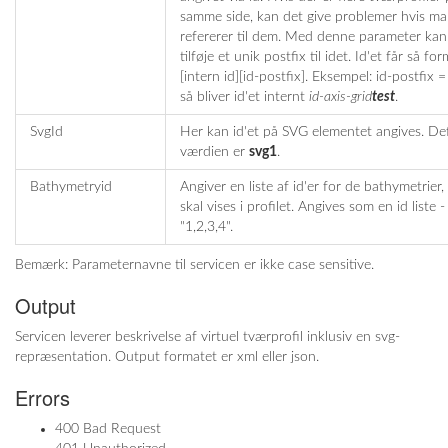
samme side, kan det give problemer hvis ma
refererer til dem. Med denne parameter ka
tilføje et unik postfix til idet. Id'et får så fo
[intern id][id-postfix]. Eksempel: id-postfix 
så bliver id'et internt
id-axis-grid
test
.
SvgId
Her kan id'et på SVG elementet angives. De
værdien er
svg1
.
Bathymetryid
Angiver en liste af id'er for de bathymetrier,
skal vises i profilet. Angives som en id liste - 
"1,2,3,4".
Bemærk: Parameternavne til servicen er ikke case sensitive.
Output
Servicen leverer beskrivelse af virtuel tværprofil inklusiv en svg-
repræsentation. Output formatet er xml eller json.
Errors
400 Bad Request