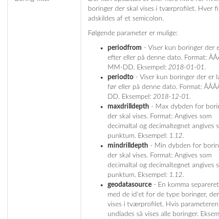
boringer der skal vises i tværprofilet. Hver fi
adskildes af et semicolon.
Følgende parameter er mulige:
periodfrom
- Viser kun boringer der e
efter eller på denne dato. Format: Å
MM-DD. Eksempel:
2018-01-01
.
periodto
- Viser kun boringer der er l
før eller på denne dato. Format: Å
DD. Eksempel:
2018-12-01
.
maxdrilldepth
- Max dybden for borin
der skal vises. Format: Angives som
decimaltal og decimaltegnet angives 
punktum. Eksempel:
1.12
.
mindrilldepth
- Min dybden for borin
der skal vises. Format: Angives som
decimaltal og decimaltegnet angives 
punktum. Eksempel:
1.12
.
geodatasource
- En komma separeret 
med de id'et for de type boringer, der
vises i tværprofilet. Hvis parameteren
undlades så vises alle boringer. Ekse