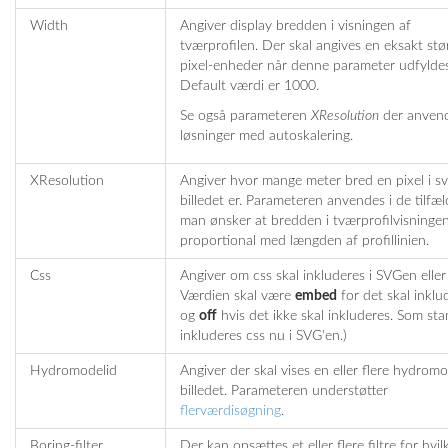
Width
Angiver display bredden i visningen af
tværprofilen. Der skal angives en eksakt stør
pixel-enheder når denne parameter udfyldes
Default værdi er 1000.
Se også parameteren
XResolution
der anvend
løsninger med autoskalering.
XResolution
Angiver hvor mange meter bred en pixel i sv
billedet er. Parameteren anvendes i de tilfæ
man ønsker at bredden i tværprofilvisningen
proportional med længden af profillinien.
Css
Angiver om css skal inkluderes i SVGen eller 
Værdien skal være
embed
for det skal inklu
og
off
hvis det ikke skal inkluderes. Som st
inkluderes css nu i SVG'en.)
Hydromodelid
Angiver der skal vises en eller flere hydromod
billedet. Parameteren understøtter
flerværdisøgning
.
Boring-filter
Der kan opsættes et eller flere filtre for hvil