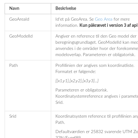
Navn
Beskrivelse
GeoAreaId
Id'et på GeoArea. Se
Geo Area
for mere
information.
Kun påkrævet i version 3 af api
GeoModelId
Angiver en reference til den Geo model der 
beregningsgrundlaget. GeoModelId kan med
anvendes i de områder hvor der forekomme
modeloverlap. Parameteren er obligatorisk.
Path
Profillinien der angives som koordinatliste.
Formatet er følgende:
[[x1,y1],[x2,y2],[x3,y3]...]
Parameteren er obligatorisk.
Koordinatystemreference angives i paramet
Srid.
Srid
Koordinatsystem reference til profillinien ang
Path.
Defaultværdien er 25832 svarende UTM Z
32N/Euref89.