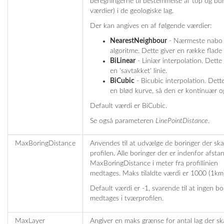
beregningerne til bestemmelse af top og bun
værdier) i de geologiske lag.
Der kan angives en af følgende værdier:
NearestNeighbour
- Nærmeste nabo
algoritme. Dette giver en række flade s
BiLinear
- Liniær interpolation. Dette 
en 'savtakket' linie.
BiCubic
- Bicubic interpolation. Dett
en blød kurve, så den er kontinuær og
Default værdi er BiCubic.
Se også parameteren
LinePointDistance
.
MaxBoringDistance
Anvendes til at udvælge de boringer der skal
profilen. Alle boringer der er indenfor afst
MaxBoringDistance i meter fra profillinien
medtages. Maks tilaldte værdi er 1000 (1km)
Default værdi er -1, svarende til at ingen bo
medtages i tværprofilen.
MaxLayer
Angiver en maks grænse for antal lag der sk